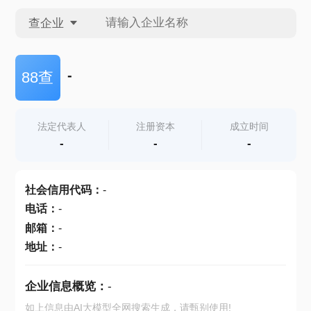
查企业
查企业
-
88查
查招投标
法定代表人
注册资本
成立时间
-
-
-
查产地
社会信用代码
：
-
电话
：
-
邮箱
：
-
地址
：
-
企业信息概览：
-
如上信息由AI大模型全网搜索生成，请甄别使用!