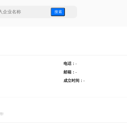
搜 索
电话
：
-
邮箱
：
-
成立时间
：
-
用!