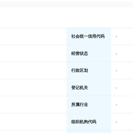
社会统一信用代码
-
经营状态
-
行政区划
-
登记机关
-
所属行业
-
组织机构代码
-