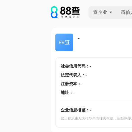
查企业
查企业
-
88查
查招投标
查产地
社会信用代码
：
-
法定代表人
：
-
注册资本
：
-
地址
：
-
企业信息概览：
-
如上信息由AI大模型全网搜索生成，请甄别使