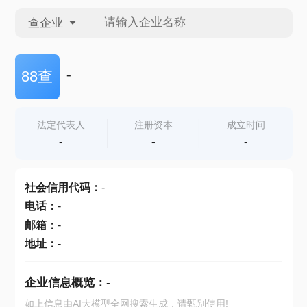
查企业
查企业
-
88查
查招投标
法定代表人
注册资本
成立时间
-
-
-
查产地
社会信用代码
：
-
电话
：
-
邮箱
：
-
地址
：
-
企业信息概览：
-
如上信息由AI大模型全网搜索生成，请甄别使用!