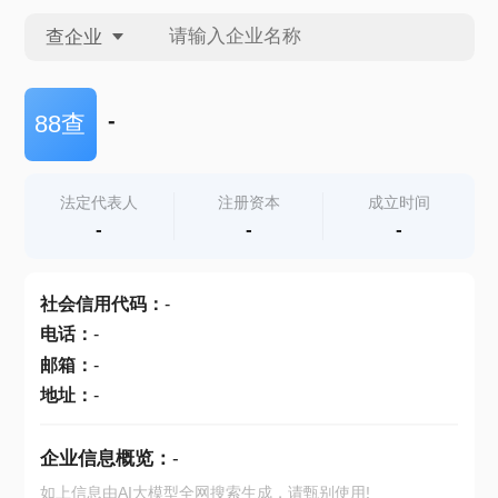
查企业
查企业
-
88查
查招投标
法定代表人
注册资本
成立时间
-
-
-
查产地
社会信用代码
：
-
电话
：
-
邮箱
：
-
地址
：
-
企业信息概览：
-
如上信息由AI大模型全网搜索生成，请甄别使用!