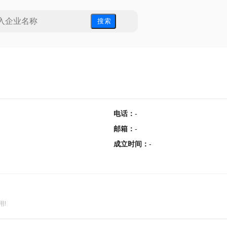
搜 索
电话
：
-
邮箱
：
-
成立时间
：
-
用!