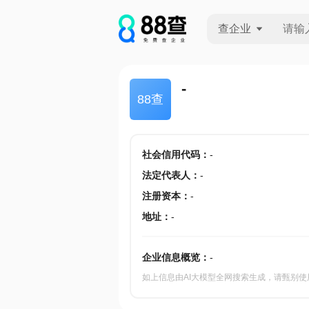
查企业
查企业
-
88查
查招投标
查产地
社会信用代码
：
-
法定代表人
：
-
注册资本
：
-
地址
：
-
企业信息概览：
-
如上信息由AI大模型全网搜索生成，请甄别使