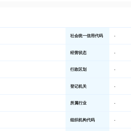
社会统一信用代码
-
经营状态
-
行政区划
-
登记机关
-
所属行业
-
组织机构代码
-