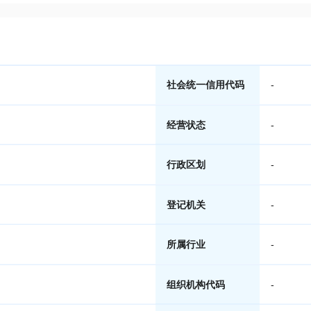
社会统一信用代码
-
经营状态
-
行政区划
-
登记机关
-
所属行业
-
组织机构代码
-