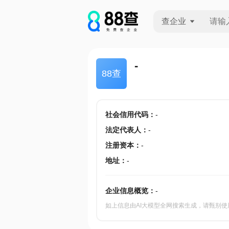
查企业
查企业
-
88查
查招投标
查产地
社会信用代码
：
-
法定代表人
：
-
注册资本
：
-
地址
：
-
企业信息概览：
-
如上信息由AI大模型全网搜索生成，请甄别使