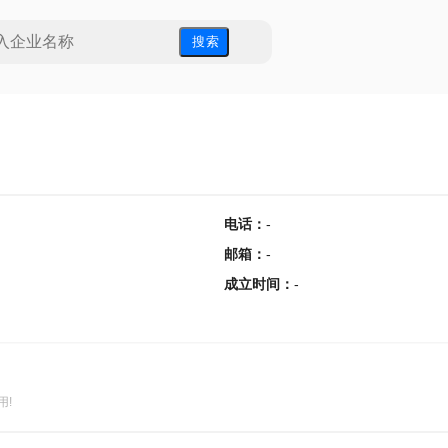
搜 索
电话
：
-
邮箱
：
-
成立时间
：
-
用!