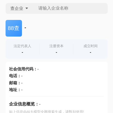
查企业
查企业
-
88查
查招投标
法定代表人
注册资本
成立时间
-
-
-
查产地
社会信用代码
：
-
电话
：
-
邮箱
：
-
地址
：
-
企业信息概览：
-
如上信息由AI大模型全网搜索生成，请甄别使用!