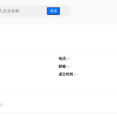
搜 索
电话
：
-
邮箱
：
-
成立时间
：
-
用!