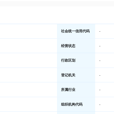
社会统一信用代码
-
经营状态
-
行政区划
-
登记机关
-
所属行业
-
组织机构代码
-