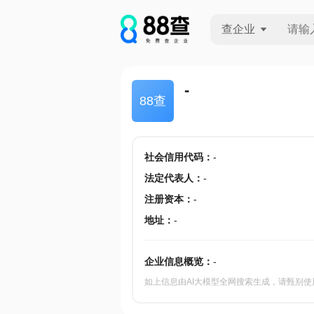
查企业
查企业
-
88查
查招投标
查产地
社会信用代码
：
-
法定代表人
：
-
注册资本
：
-
地址
：
-
企业信息概览：
-
如上信息由AI大模型全网搜索生成，请甄别使