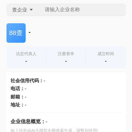
查企业
查企业
-
88查
查招投标
法定代表人
注册资本
成立时间
-
-
-
查产地
社会信用代码
：
-
电话
：
-
邮箱
：
-
地址
：
-
企业信息概览：
-
如上信息由AI大模型全网搜索生成，请甄别使用!