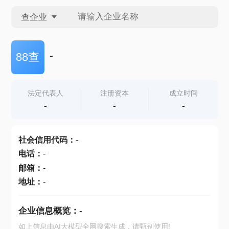
查企业
查企业
-
88查
查招投标
法定代表人
注册资本
成立时间
-
-
-
查产地
社会信用代码
：
-
电话
：
-
邮箱
：
-
地址
：
-
企业信息概览：
-
如上信息由AI大模型全网搜索生成，请甄别使用!