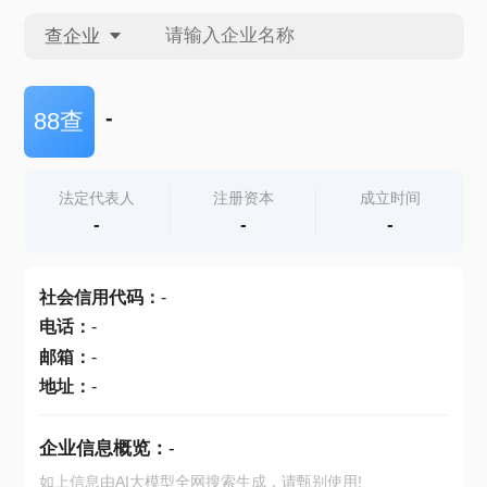
查企业
查企业
-
88查
查招投标
法定代表人
注册资本
成立时间
-
-
-
查产地
社会信用代码
：
-
电话
：
-
邮箱
：
-
地址
：
-
企业信息概览：
-
如上信息由AI大模型全网搜索生成，请甄别使用!