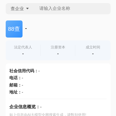
查企业
查企业
-
88查
查招投标
法定代表人
注册资本
成立时间
-
-
-
查产地
社会信用代码
：
-
电话
：
-
邮箱
：
-
地址
：
-
企业信息概览：
-
如上信息由AI大模型全网搜索生成，请甄别使用!