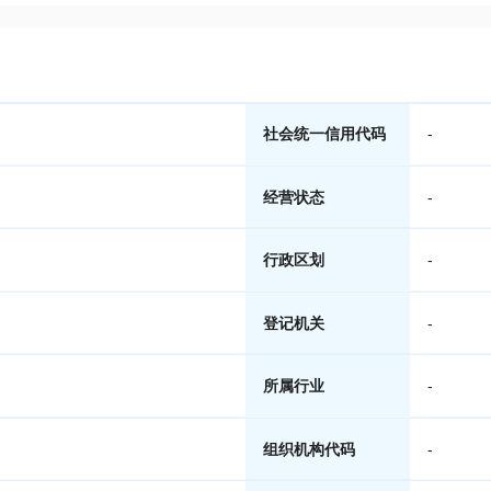
社会统一信用代码
-
经营状态
-
行政区划
-
登记机关
-
所属行业
-
组织机构代码
-