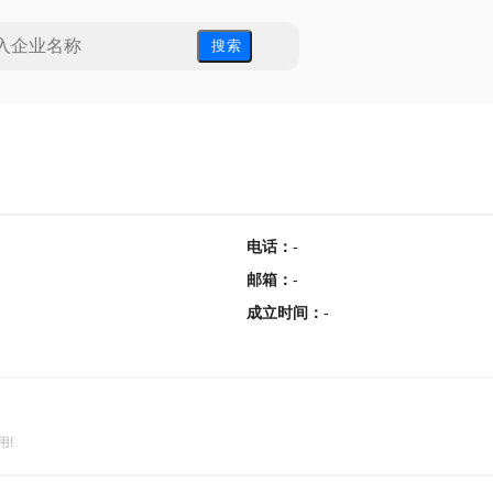
搜 索
电话
：
-
邮箱
：
-
成立时间
：
-
用!