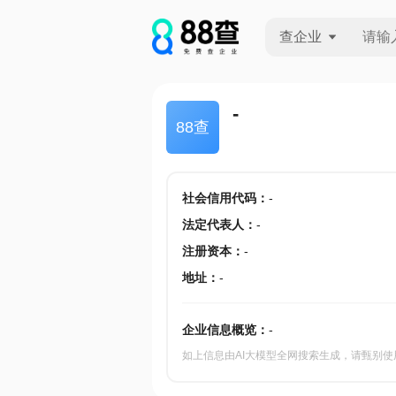
查企业
查企业
-
88查
查招投标
查产地
社会信用代码
：
-
法定代表人
：
-
注册资本
：
-
地址
：
-
企业信息概览：
-
如上信息由AI大模型全网搜索生成，请甄别使