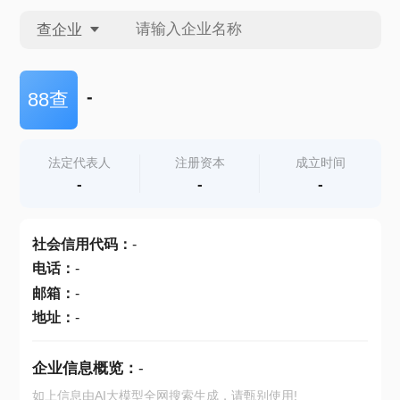
查企业
查企业
-
88查
查招投标
法定代表人
注册资本
成立时间
-
-
-
查产地
社会信用代码
：
-
电话
：
-
邮箱
：
-
地址
：
-
企业信息概览：
-
如上信息由AI大模型全网搜索生成，请甄别使用!