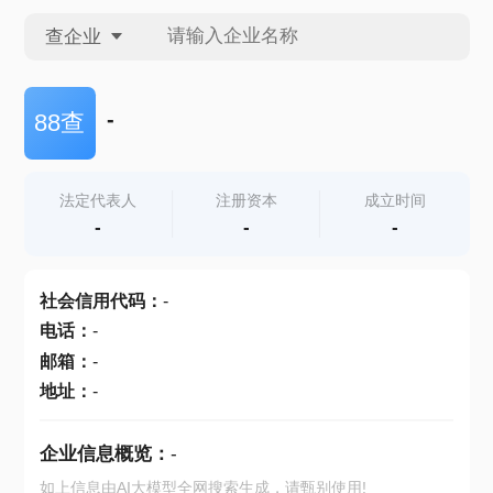
查企业
查企业
-
88查
查招投标
法定代表人
注册资本
成立时间
-
-
-
查产地
社会信用代码
：
-
电话
：
-
邮箱
：
-
地址
：
-
企业信息概览：
-
如上信息由AI大模型全网搜索生成，请甄别使用!