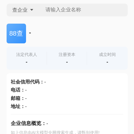
查企业
查企业
-
88查
查招投标
法定代表人
注册资本
成立时间
-
-
-
查产地
社会信用代码
：
-
电话
：
-
邮箱
：
-
地址
：
-
企业信息概览：
-
如上信息由AI大模型全网搜索生成，请甄别使用!