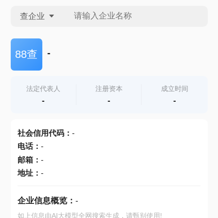
查企业
查企业
-
88查
查招投标
法定代表人
注册资本
成立时间
-
-
-
查产地
社会信用代码
：
-
电话
：
-
邮箱
：
-
地址
：
-
企业信息概览：
-
如上信息由AI大模型全网搜索生成，请甄别使用!