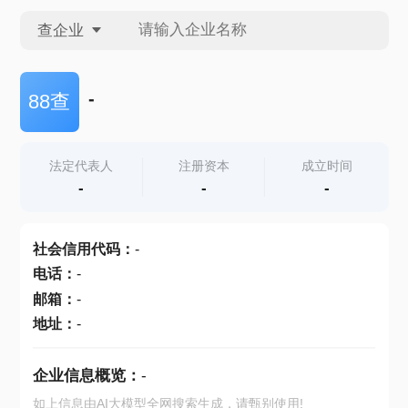
查企业
查企业
-
88查
查招投标
法定代表人
注册资本
成立时间
-
-
-
查产地
社会信用代码
：
-
电话
：
-
邮箱
：
-
地址
：
-
企业信息概览：
-
如上信息由AI大模型全网搜索生成，请甄别使用!