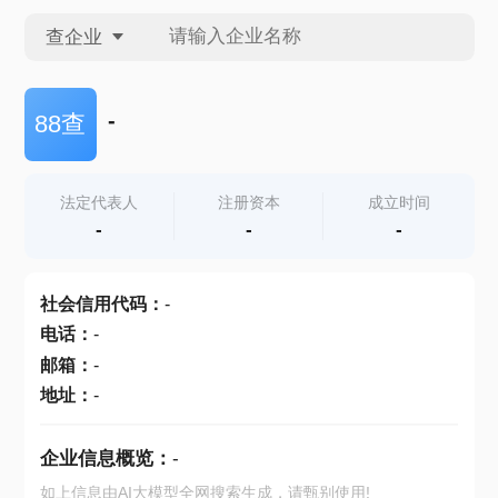
查企业
查企业
-
88查
查招投标
法定代表人
注册资本
成立时间
-
-
-
查产地
社会信用代码
：
-
电话
：
-
邮箱
：
-
地址
：
-
企业信息概览：
-
如上信息由AI大模型全网搜索生成，请甄别使用!