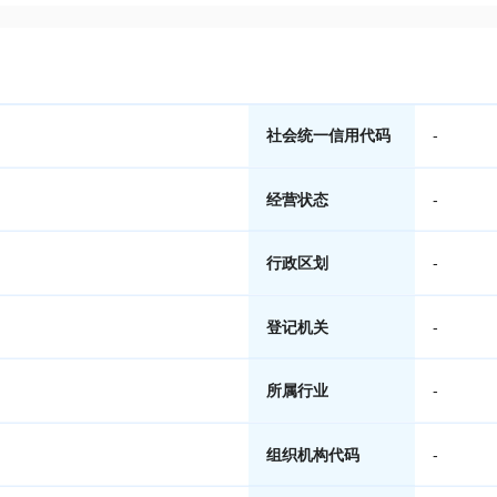
社会统一信用代码
-
经营状态
-
行政区划
-
登记机关
-
所属行业
-
组织机构代码
-