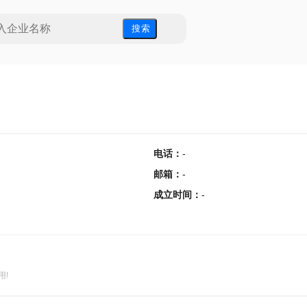
搜 索
电话
：
-
邮箱
：
-
成立时间
：
-
用!