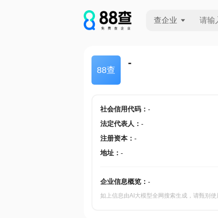
查企业
查企业
-
88查
查招投标
查产地
社会信用代码
：
-
法定代表人
：
-
注册资本
：
-
地址
：
-
企业信息概览：
-
如上信息由AI大模型全网搜索生成，请甄别使