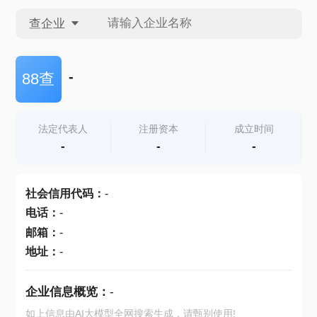
查企业
查企业
-
88查
查招投标
法定代表人
注册资本
成立时间
-
-
-
查产地
社会信用代码
：
-
电话
：
-
邮箱
：
-
地址
：
-
企业信息概览：
-
如上信息由AI大模型全网搜索生成，请甄别使用!