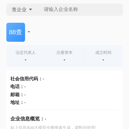
查企业
查企业
-
88查
查招投标
法定代表人
注册资本
成立时间
-
-
-
查产地
社会信用代码
：
-
电话
：
-
邮箱
：
-
地址
：
-
企业信息概览：
-
如上信息由AI大模型全网搜索生成，请甄别使用!