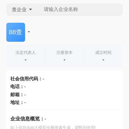
查企业
查企业
-
88查
查招投标
法定代表人
注册资本
成立时间
-
-
-
查产地
社会信用代码
：
-
电话
：
-
邮箱
：
-
地址
：
-
企业信息概览：
-
如上信息由AI大模型全网搜索生成，请甄别使用!