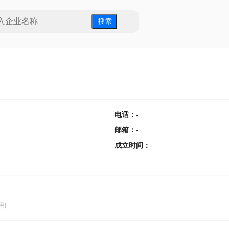
搜 索
电话
：
-
邮箱
：
-
成立时间
：
-
用!