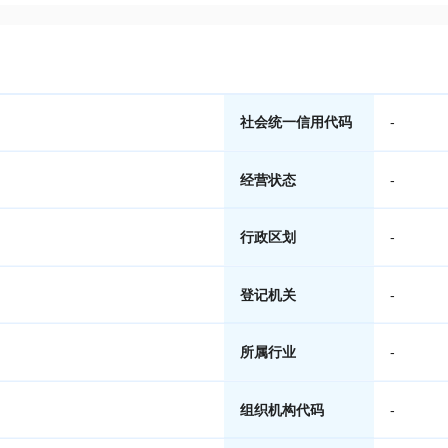
社会统一信用代码
-
经营状态
-
行政区划
-
登记机关
-
所属行业
-
组织机构代码
-