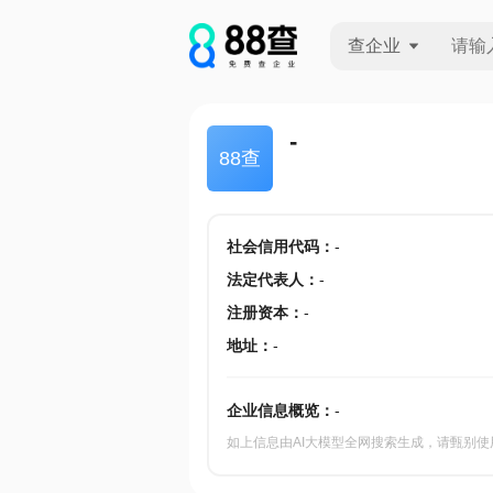
查企业
查企业
-
88查
查招投标
查产地
社会信用代码
：
-
法定代表人
：
-
注册资本
：
-
地址
：
-
企业信息概览：
-
如上信息由AI大模型全网搜索生成，请甄别使