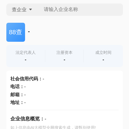
查企业
查企业
-
88查
查招投标
法定代表人
注册资本
成立时间
-
-
-
查产地
社会信用代码
：
-
电话
：
-
邮箱
：
-
地址
：
-
企业信息概览：
-
如上信息由AI大模型全网搜索生成，请甄别使用!