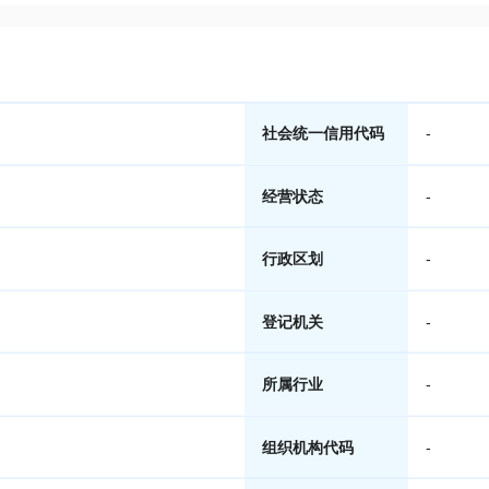
社会统一信用代码
-
经营状态
-
行政区划
-
登记机关
-
所属行业
-
组织机构代码
-