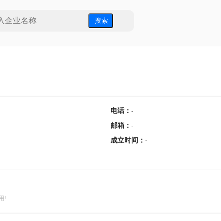
搜 索
电话
：
-
邮箱
：
-
成立时间
：
-
用!