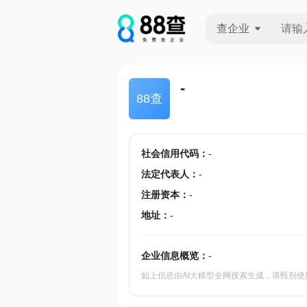
查企业
查企业
-
88查
查招投标
查产地
社会信用代码
：
-
法定代表人
：
-
注册资本
：
-
地址
：
-
企业信息概览：
-
如上信息由AI大模型全网搜索生成，请甄别使