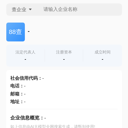
查企业
查企业
-
88查
查招投标
法定代表人
注册资本
成立时间
-
-
-
查产地
社会信用代码
：
-
电话
：
-
邮箱
：
-
地址
：
-
企业信息概览：
-
如上信息由AI大模型全网搜索生成，请甄别使用!