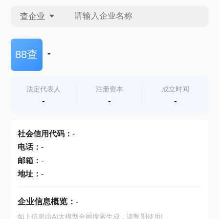
查企业
查企业
-
88查
查招投标
法定代表人
注册资本
成立时间
-
-
-
查产地
社会信用代码
：
-
电话
：
-
邮箱
：
-
地址
：
-
企业信息概览：
-
如上信息由AI大模型全网搜索生成，请甄别使用!