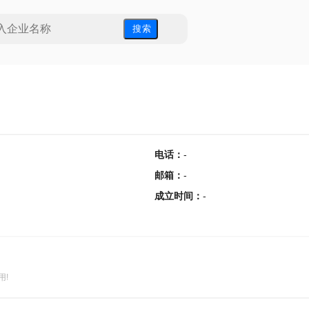
搜 索
电话
：
-
邮箱
：
-
成立时间
：
-
用!