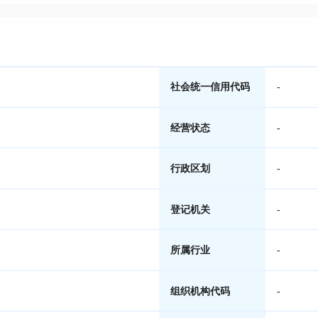
社会统一信用代码
-
经营状态
-
行政区划
-
登记机关
-
所属行业
-
组织机构代码
-