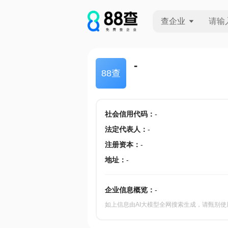
查企业
查企业
-
88查
查招投标
查产地
社会信用代码
：
-
法定代表人
：
-
注册资本
：
-
地址
：
-
企业信息概览：
-
如上信息由AI大模型全网搜索生成，请甄别使