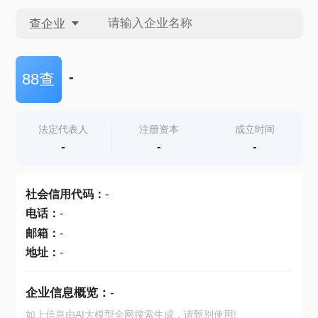
查企业
查企业
-
88查
查招投标
法定代表人
注册资本
成立时间
-
-
-
查产地
社会信用代码
：
-
电话
：
-
邮箱
：
-
地址
：
-
企业信息概览：
-
如上信息由AI大模型全网搜索生成，请甄别使用!