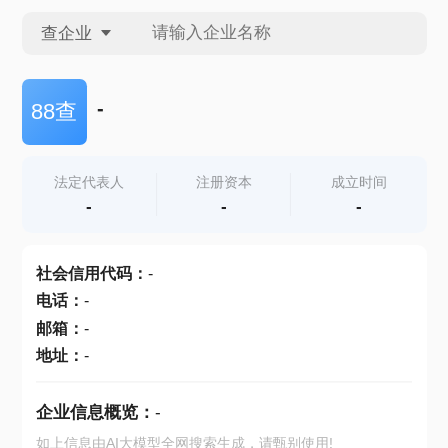
查企业
查企业
-
88查
查招投标
法定代表人
注册资本
成立时间
-
-
-
查产地
社会信用代码
：
-
电话
：
-
邮箱
：
-
地址
：
-
企业信息概览：
-
如上信息由AI大模型全网搜索生成，请甄别使用!