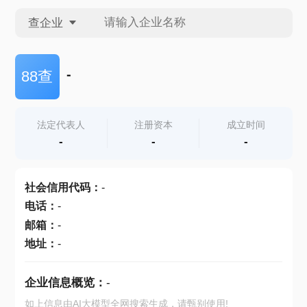
查企业
查企业
-
88查
查招投标
法定代表人
注册资本
成立时间
-
-
-
查产地
社会信用代码
：
-
电话
：
-
邮箱
：
-
地址
：
-
企业信息概览：
-
如上信息由AI大模型全网搜索生成，请甄别使用!