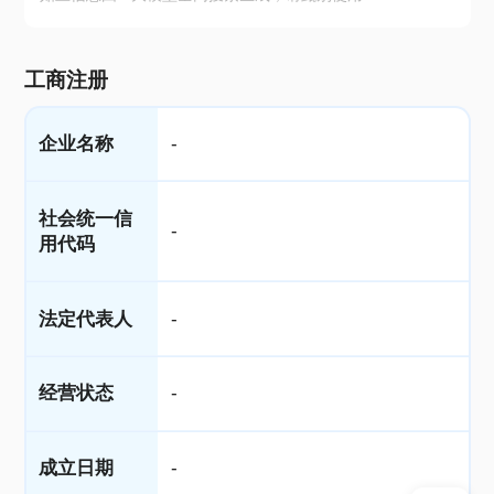
工商注册
企业名称
-
社会统一信
-
用代码
法定代表人
-
经营状态
-
成立日期
-