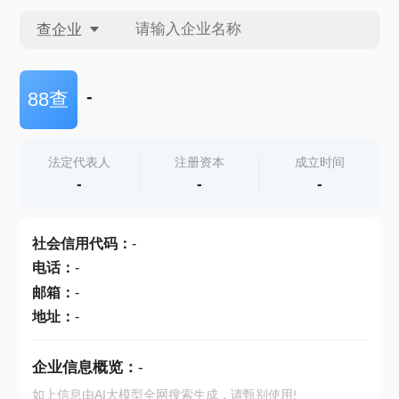
查企业
查企业
-
88查
查招投标
法定代表人
注册资本
成立时间
-
-
-
查产地
社会信用代码
：
-
电话
：
-
邮箱
：
-
地址
：
-
企业信息概览：
-
如上信息由AI大模型全网搜索生成，请甄别使用!