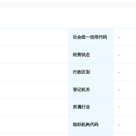
社会统一信用代码
-
经营状态
-
行政区划
-
登记机关
-
所属行业
-
组织机构代码
-