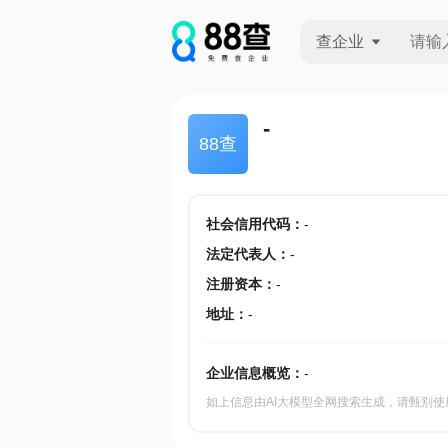
查企业
查企业
-
88查
查招投标
查产地
社会信用代码
：
-
法定代表人
：
-
注册资本
：
-
地址
：
-
企业信息概览：
-
如上信息由AI大模型全网搜索生成，请甄别使