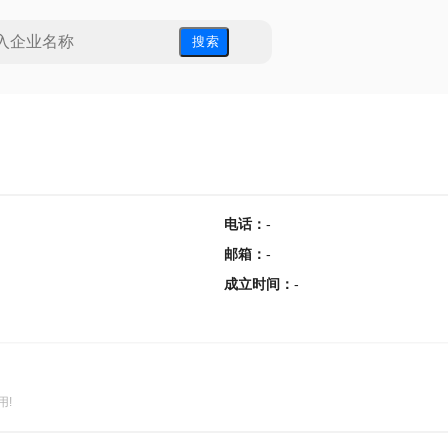
搜 索
电话
：
-
邮箱
：
-
成立时间
：
-
用!