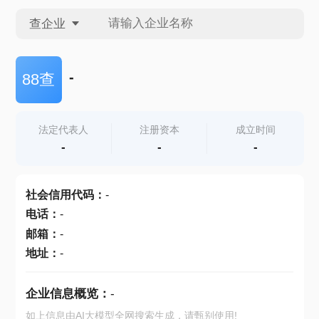
查企业
查企业
-
88查
查招投标
法定代表人
注册资本
成立时间
-
-
-
查产地
社会信用代码
：
-
电话
：
-
邮箱
：
-
地址
：
-
企业信息概览：
-
如上信息由AI大模型全网搜索生成，请甄别使用!