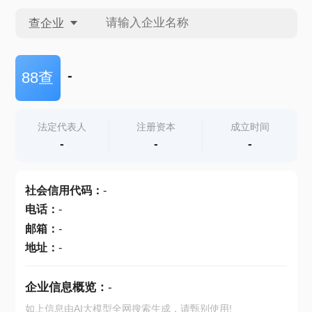
查企业
查企业
-
88查
查招投标
法定代表人
注册资本
成立时间
-
-
-
查产地
社会信用代码
：
-
电话
：
-
邮箱
：
-
地址
：
-
企业信息概览：
-
如上信息由AI大模型全网搜索生成，请甄别使用!