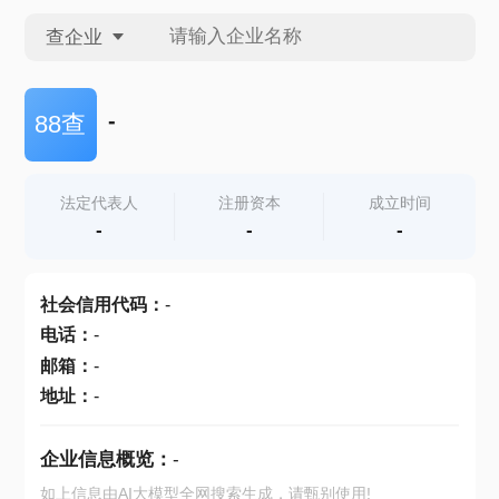
查企业
查企业
-
88查
查招投标
法定代表人
注册资本
成立时间
-
-
-
查产地
社会信用代码
：
-
电话
：
-
邮箱
：
-
地址
：
-
企业信息概览：
-
如上信息由AI大模型全网搜索生成，请甄别使用!