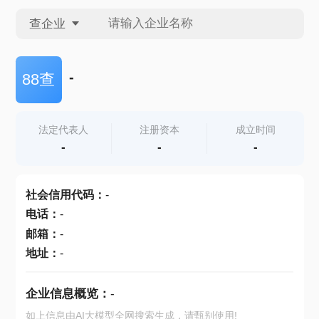
查企业
查企业
-
88查
查招投标
法定代表人
注册资本
成立时间
-
-
-
查产地
社会信用代码
：
-
电话
：
-
邮箱
：
-
地址
：
-
企业信息概览：
-
如上信息由AI大模型全网搜索生成，请甄别使用!