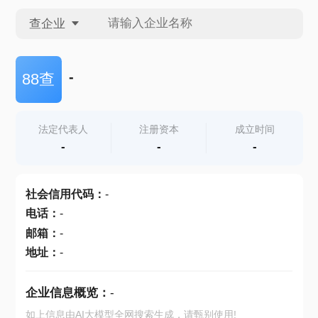
查企业
查企业
-
88查
查招投标
法定代表人
注册资本
成立时间
-
-
-
查产地
社会信用代码
：
-
电话
：
-
邮箱
：
-
地址
：
-
企业信息概览：
-
如上信息由AI大模型全网搜索生成，请甄别使用!