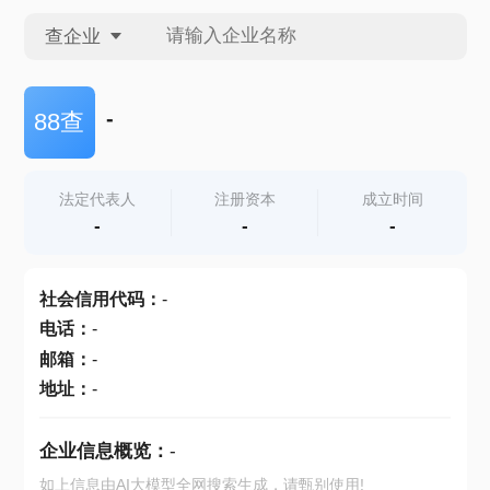
查企业
查企业
-
88查
查招投标
法定代表人
注册资本
成立时间
-
-
-
查产地
社会信用代码
：
-
电话
：
-
邮箱
：
-
地址
：
-
企业信息概览：
-
如上信息由AI大模型全网搜索生成，请甄别使用!