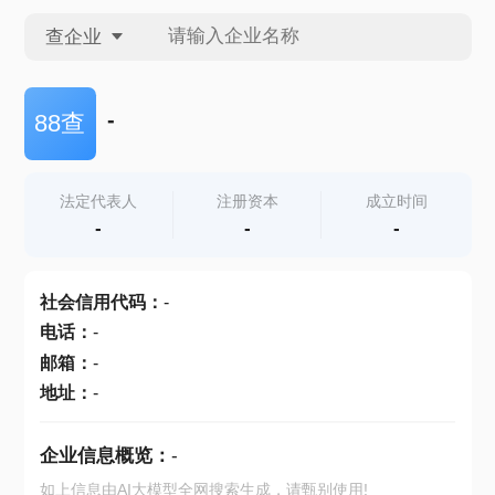
查企业
查企业
-
88查
查招投标
法定代表人
注册资本
成立时间
-
-
-
查产地
社会信用代码
：
-
电话
：
-
邮箱
：
-
地址
：
-
企业信息概览：
-
如上信息由AI大模型全网搜索生成，请甄别使用!