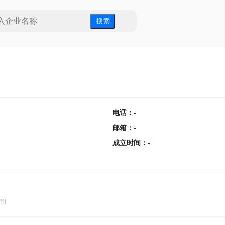
搜 索
电话
：
-
邮箱
：
-
成立时间
：
-
用!