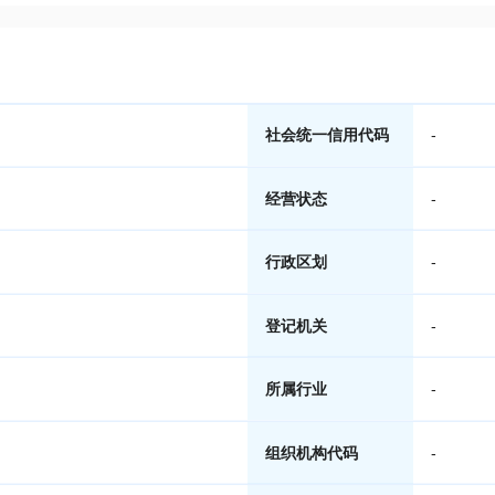
社会统一信用代码
-
经营状态
-
行政区划
-
登记机关
-
所属行业
-
组织机构代码
-