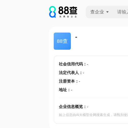
查企业
查企业
-
88查
查招投标
查产地
社会信用代码
：
-
法定代表人
：
-
注册资本
：
-
地址
：
-
企业信息概览：
-
如上信息由AI大模型全网搜索生成，请甄别使