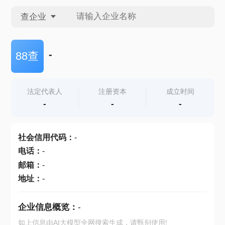
查企业
查企业
-
88查
查招投标
法定代表人
注册资本
成立时间
-
-
-
查产地
社会信用代码
：
-
电话
：
-
邮箱
：
-
地址
：
-
企业信息概览：
-
如上信息由AI大模型全网搜索生成，请甄别使用!