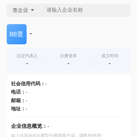
查企业
查企业
-
88查
查招投标
法定代表人
注册资本
成立时间
-
-
-
查产地
社会信用代码
：
-
电话
：
-
邮箱
：
-
地址
：
-
企业信息概览：
-
如上信息由AI大模型全网搜索生成，请甄别使用!