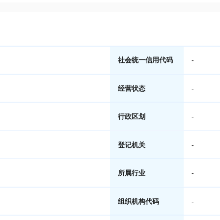
社会统一信用代码
-
经营状态
-
行政区划
-
登记机关
-
所属行业
-
组织机构代码
-