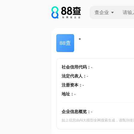
查企业
查企业
-
88查
查招投标
查产地
社会信用代码
：
-
法定代表人
：
-
注册资本
：
-
地址
：
-
企业信息概览：
-
如上信息由AI大模型全网搜索生成，请甄别使