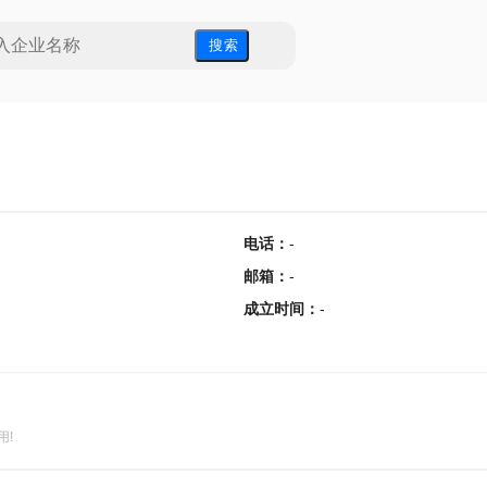
搜 索
电话
：
-
邮箱
：
-
成立时间
：
-
用!