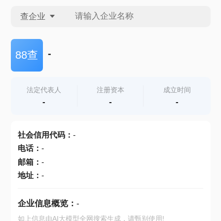
查企业
查企业
-
88查
查招投标
法定代表人
注册资本
成立时间
-
-
-
查产地
社会信用代码
：
-
电话
：
-
邮箱
：
-
地址
：
-
企业信息概览：
-
如上信息由AI大模型全网搜索生成，请甄别使用!