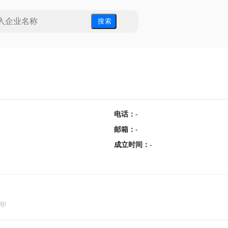
搜 索
电话
：
-
邮箱
：
-
成立时间
：
-
用!