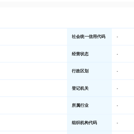
社会统一信用代码
-
经营状态
-
行政区划
-
登记机关
-
所属行业
-
组织机构代码
-