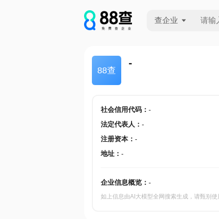
查企业
查企业
-
88查
查招投标
查产地
社会信用代码
：
-
法定代表人
：
-
注册资本
：
-
地址
：
-
企业信息概览：
-
如上信息由AI大模型全网搜索生成，请甄别使