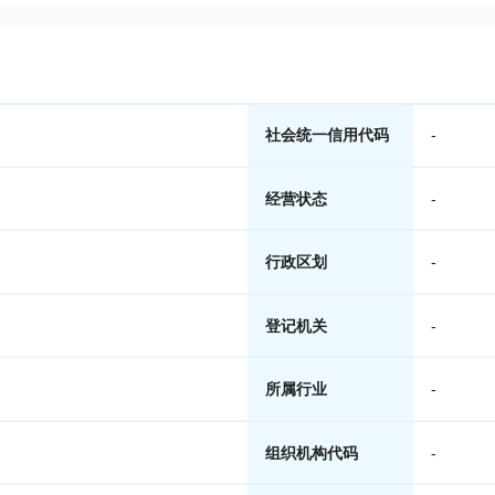
社会统一信用代码
-
经营状态
-
行政区划
-
登记机关
-
所属行业
-
组织机构代码
-