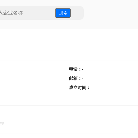
搜 索
电话
：
-
邮箱
：
-
成立时间
：
-
用!