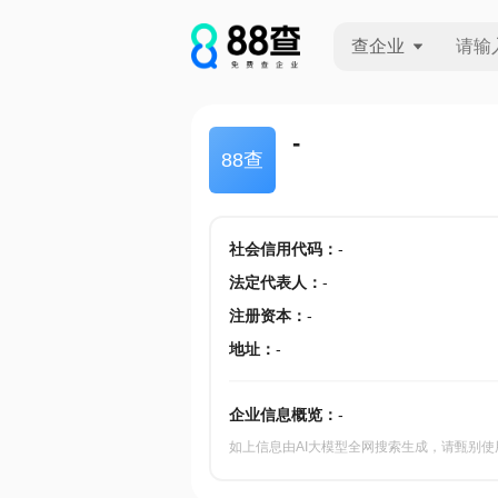
查企业
查企业
-
88查
查招投标
查产地
社会信用代码
：
-
法定代表人
：
-
注册资本
：
-
地址
：
-
企业信息概览：
-
如上信息由AI大模型全网搜索生成，请甄别使