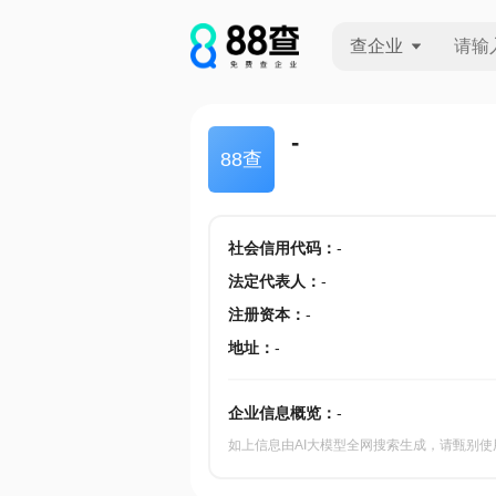
查企业
查企业
-
88查
查招投标
查产地
社会信用代码
：
-
法定代表人
：
-
注册资本
：
-
地址
：
-
企业信息概览：
-
如上信息由AI大模型全网搜索生成，请甄别使