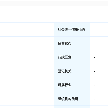
社会统一信用代码
-
经营状态
-
行政区划
-
登记机关
-
所属行业
-
组织机构代码
-