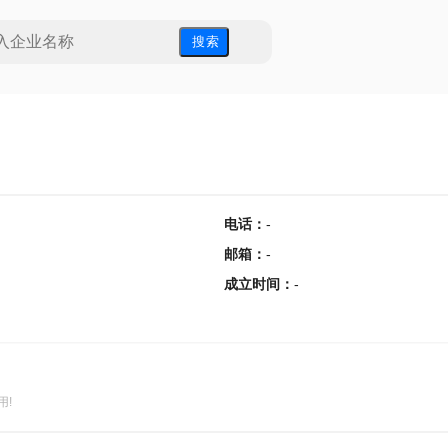
搜 索
电话
：
-
邮箱
：
-
成立时间
：
-
用!