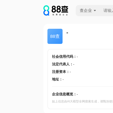
查企业
查企业
-
88查
查招投标
查产地
社会信用代码
：
-
法定代表人
：
-
注册资本
：
-
地址
：
-
企业信息概览：
-
如上信息由AI大模型全网搜索生成，请甄别使