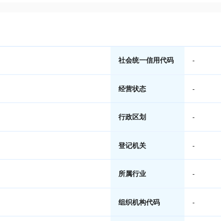
社会统一信用代码
-
经营状态
-
行政区划
-
登记机关
-
所属行业
-
组织机构代码
-