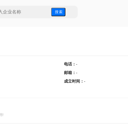
搜 索
电话
：
-
邮箱
：
-
成立时间
：
-
用!